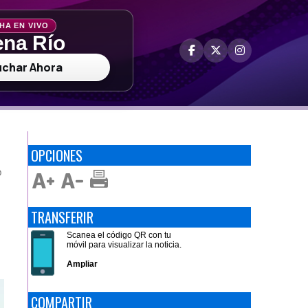
HA EN VIVO
na Río
uchar Ahora
OPCIONES
O
TRANSFERIR
Scanea el código QR con tu
móvil para visualizar la noticia.
Ampliar
COMPARTIR