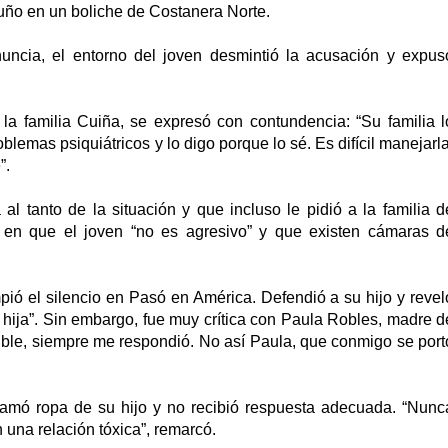
uño en un boliche de Costanera Norte.
enuncia, el entorno del joven desmintió la acusación y expus
la familia Cuiña, se expresó con contundencia: “Su familia l
lemas psiquiátricos y lo digo porque lo sé. Es difícil manejarla
”.
l tanto de la situación y que incluso le pidió a la familia d
ió en que el joven “no es agresivo” y que existen cámaras d
mpió el silencio en Pasó en América. Defendió a su hijo y revel
 hija”. Sin embargo, fue muy crítica con Paula Robles, madre d
le, siempre me respondió. No así Paula, que conmigo se port
clamó ropa de su hijo y no recibió respuesta adecuada. “Nunc
 una relación tóxica”, remarcó.