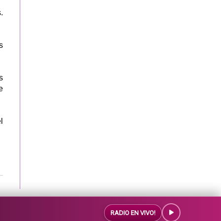
.
s
s
e
l
RADIO EN VIVO!