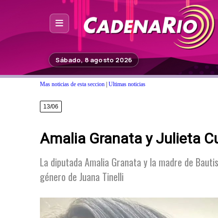
Inicio
Sábado, 8 agosto 2026
Noticias
Mas noticias de esta seccion
|
Ultimas noticias
Photoshop
13/06
Fuera de Foco
Amalia Granata y Julieta C
Programación
Contacto
La diputada Amalia Granata y la madre de Bautist
género de Juana Tinelli