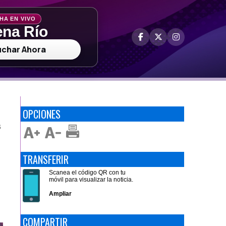
HA EN VIVO
na Río
uchar Ahora
OPCIONES
S
TRANSFERIR
Scanea el código QR con tu
móvil para visualizar la noticia.
Ampliar
COMPARTIR