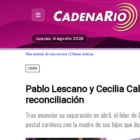
Inicio
Jueves, 6 agosto 2026
Noticias
Mas noticias de esta seccion
|
Ultimas noticias
Photoshop
16/06
Fuera de Foco
Pablo Lescano y Cecilia Cala
Programación
reconciliación
Contacto
Tras anunciar su separación en abril, el líder d
postal cariñosa con la madre de sus hijos que il