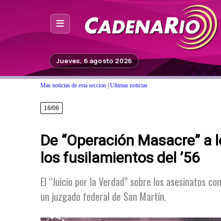
Inicio
Jueves, 6 agosto 2026
Noticias
Mas noticias de esta seccion
|
Ultimas noticias
Photoshop
16/06
Fuera de Foco
De “Operación Masacre” a lo
Programación
los fusilamientos del ’56
Contacto
El “Juicio por la Verdad” sobre los asesinatos 
un juzgado federal de San Martín.