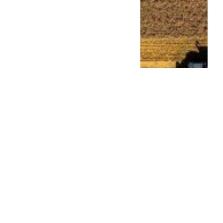
Milei sigue con su gira
continental: se reunió con
el nue...