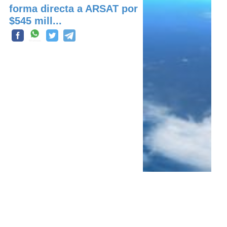
forma directa a ARSAT por
$545 mill...