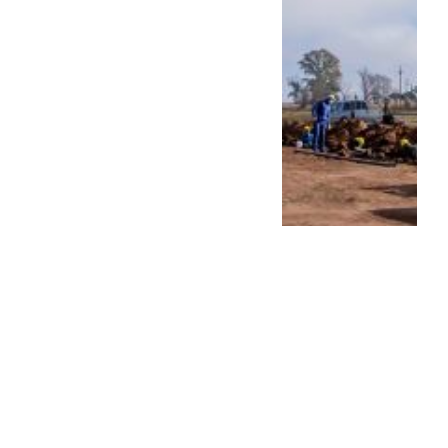
Balbín: “Hay que debatir,
pero hay que quedarse