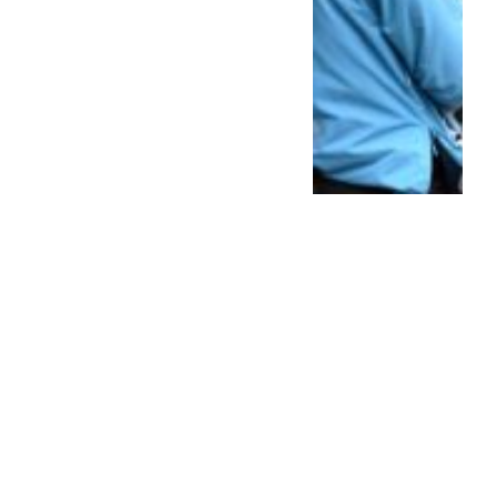
Lionel Messi viaja de
urgencia a Rosario tras la
muerte d...