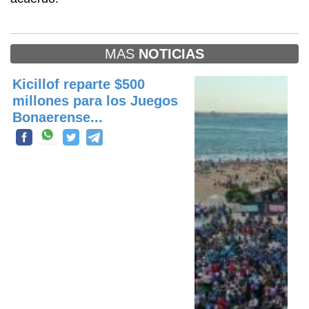
MAS
NOTICIAS
Kicillof reparte $500
millones para los Juegos
Bonaerense...