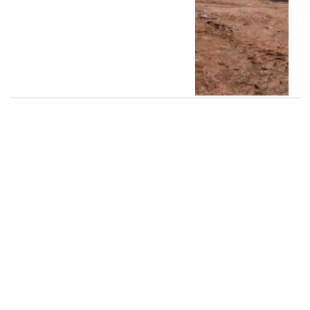
Balbín: “Hay que debatir,
pero hay que quedarse
adentro”