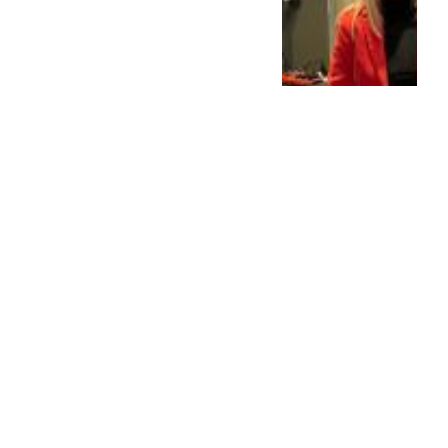
El Sanatorio Centro
confirma la muerte de
Jorge Messi y p...