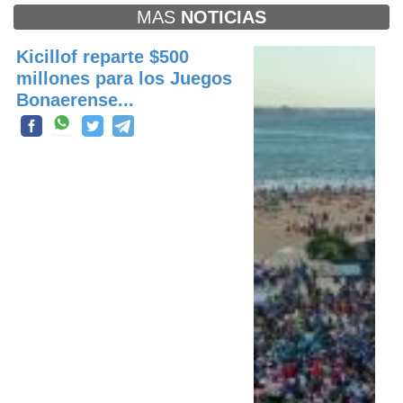
MAS
NOTICIAS
Kicillof reparte $500
millones para los Juegos
Bonaerense...