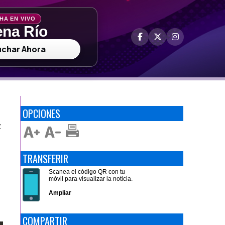
HA EN VIVO
na Río
uchar Ahora
OPCIONES
Z
TRANSFERIR
Scanea el código QR con tu
móvil para visualizar la noticia.
Ampliar
COMPARTIR