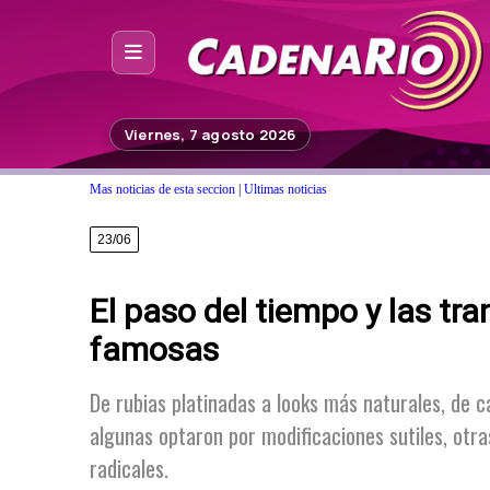
Inicio
Viernes, 7 agosto 2026
Noticias
Mas noticias de esta seccion
|
Ultimas noticias
Photoshop
23/06
Fuera de Foco
El paso del tiempo y las tr
Programación
famosas
Contacto
De rubias platinadas a looks más naturales, de c
algunas optaron por modificaciones sutiles, o
radicales.