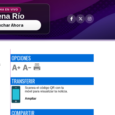
HA EN VIVO
na Río
uchar Ahora
OPCIONES
S
TRANSFERIR
Scanea el código QR con tu
móvil para visualizar la noticia.
Ampliar
COMPARTIR