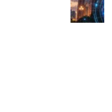
Alerta minera en PBA:
empresarios advierten al
Senado que...