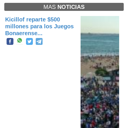
MAS
NOTICIAS
Kicillof reparte $500
millones para los Juegos
Bonaerense...