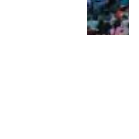
El modelo de un municipio
que un senador propone
extender...