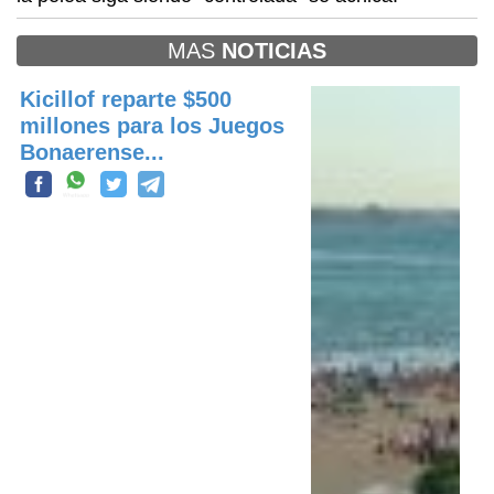
MAS
NOTICIAS
Kicillof reparte $500
millones para los Juegos
Bonaerense...