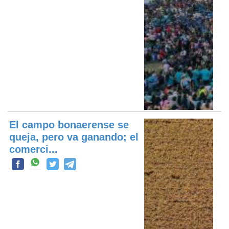
El campo bonaerense se
queja, pero va ganando; el
comerci...