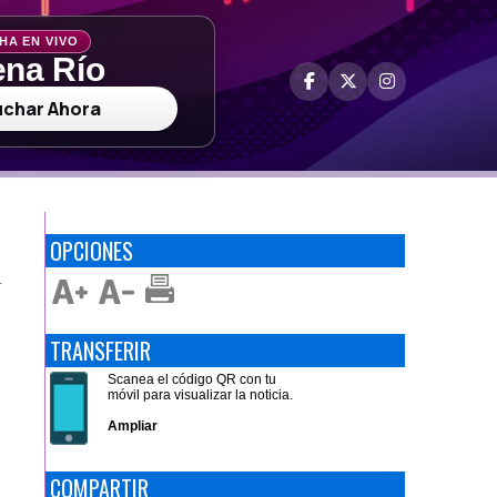
HA EN VIVO
na Río
uchar Ahora
OPCIONES
L
TRANSFERIR
Scanea el código QR con tu
móvil para visualizar la noticia.
Ampliar
COMPARTIR