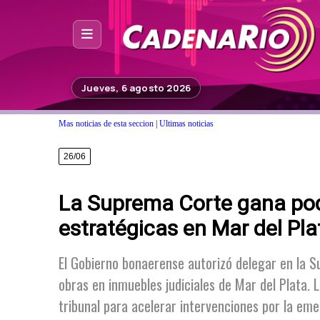
Inicio
Jueves, 6 agosto 2026
Noticias
Mas noticias de esta seccion
|
Ultimas noticias
Photoshop
26/06
Fuera de Foco
La Suprema Corte gana poder
Programación
estratégicas en Mar del Pla
Contacto
El Gobierno bonaerense autorizó delegar en la Su
obras en inmuebles judiciales de Mar del Plata. 
tribunal para acelerar intervenciones por la emer