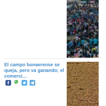
El campo bonaerense se
queja, pero va ganando; el
comerci...