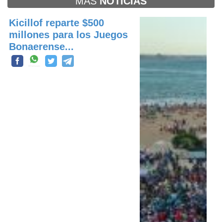
MAS
NOTICIAS
Kicillof reparte $500
millones para los Juegos
Bonaerense...