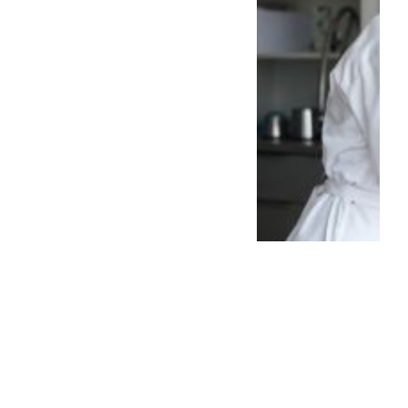
El campo bonaerense se
queja, pero va ganando; el
comerci...